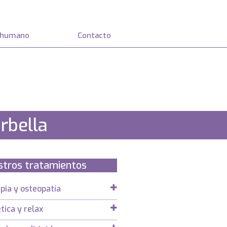
 humano
Contacto
rbella
stros tratamientos
apia y osteopatía
tica y relax