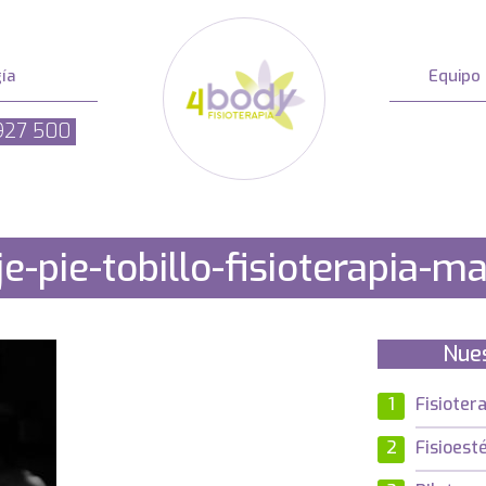
ía
Equipo
927 500
e-pie-tobillo-fisioterapia-ma
Nue
Fisioter
Fisioesté